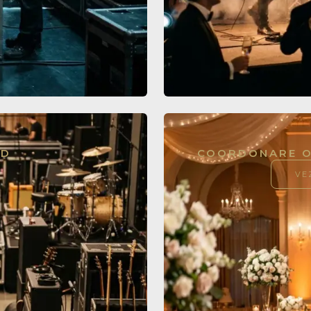
ND
COORDONARE O
VE