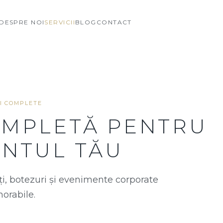
DESPRE NOI
SERVICII
BLOG
CONTACT
II COMPLETE
OMPLETĂ PENTRU
NTUL TĂU
, botezuri și evenimente corporate
rabile.