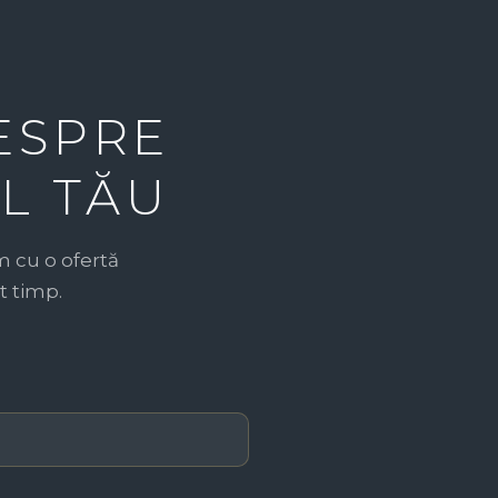
ESPRE
L TĂU
 cu o ofertă
t timp.