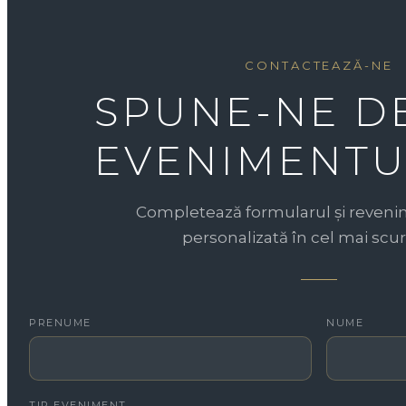
CONTACTEAZĂ-NE
SPUNE-NE D
EVENIMENTU
Completează formularul și revenim
personalizată în cel mai scur
PRENUME
NUME
TIP EVENIMENT